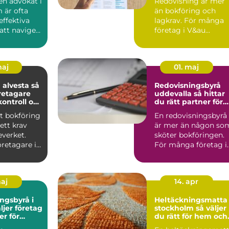
 en advokat i
Redovisning är mer
 är ofta
än bokföring och
effektiva
lagkrav. För många
att navigera
företag i V&au...
maj
01. maj
alvesta så
Redovisningsbyrå
retagare
uddevalla så hittar
kontroll och
du rätt partner för
slut
företagets ekonomi
t bokföring
En redovisningsbyrå
ett krav
är mer än någon so
everket.
sköter bokföringen.
retagare i
För många företag i
tydlig b...
Uddevalla blir den e..
maj
14. apr
ngsbyrå i
Heltäckningsmatta 
stockholm så väljer
er för
du rätt för hem och
n
kontor