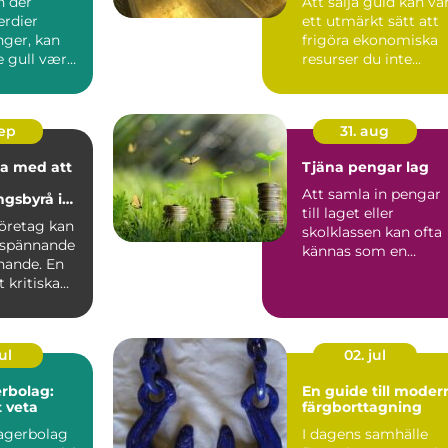
n der
Att sälja guld kan va
rdier
ett utmärkt sätt att
nger, kan
frigöra ekonomiska
e gull være
resurser du inte...
oslas...
sep
31. aug
a med att
Tjäna pengar lag
Att samla in pengar
ngsbyrå i
till laget eller
lm
företag kan
skolklassen kan ofta
 spännande
kännas som en
ande. En
utmaning, men rätt..
 kritiska
ul
02. jul
rbolag:
En guide till moder
t veta
färgborttagning
lagerbolag
I dagens samhälle