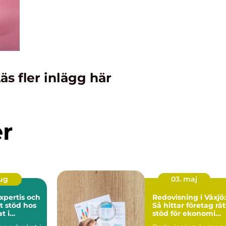
äs fler inlägg här
er
aug
03. maj
expertis och
Redovisning i Växjö:
t stöd hos
Så hittar företag rät
t i
stöd för ekonomi
m
och tillväxt