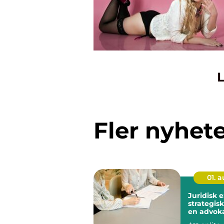
L
Fler nyhet
01. 
Juridisk 
strategisk
en advoka
Stockhol