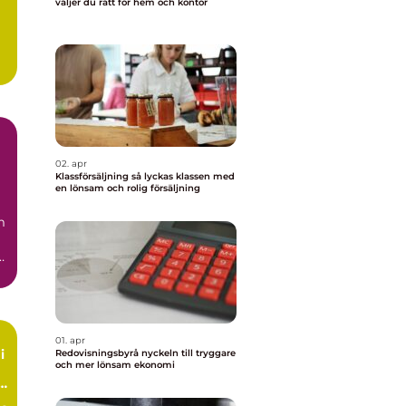
väljer du rätt för hem och kontor
02. apr
Klassförsäljning så lyckas klassen med
en lönsam och rolig försäljning
m
.
01. apr
i
Redovisningsbyrå nyckeln till tryggare
och mer lönsam ekonomi