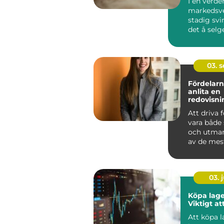
I en verde
markedsve
stadig svi
det å selg
en smart &
03. 
Fördelarn
anlita en
redovisni
Hässleho
Att driva 
vara både
och utman
av de mest
aspe...
03. j
Köpa lage
Viktigt at
Att köpa 