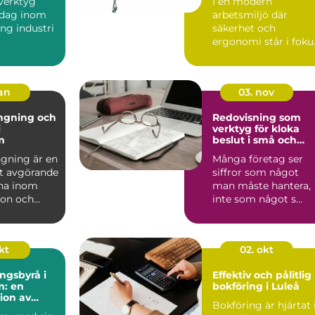
sverktyg
I en modern
 dag inom
arbetsmiljö där
ung industri
säkerhet och
ergonomi står i foku
lverkning
spelar olika ve...
jan
03. nov
ngning och
Redovisning som
i
verktyg för kloka
m
beslut i små och
medelstora företag
gning är en
Många företag ser
t avgörande
siffror som något
na inom
man måste hantera,
ion och
inte som något s...
.
kt
02. okt
ngsbyrå i
Effektiv och pålitlig
m: en
bokföring i Luleå
ion av
Bokföring är hjärtat 
nalism och