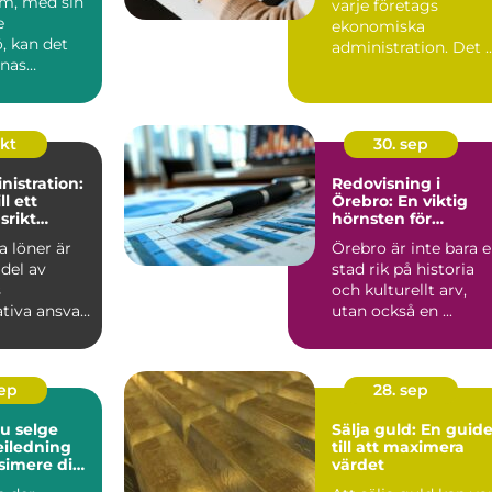
lm, med sin
varje företags
 service
e
ekonomiska
ö, kan det
administration. Det 
nnas
en ...
okt
30. sep
istration:
Redovisning i
ll ett
Örebro: En viktig
srikt
hörnsten för
företagande
a löner är
Örebro är inte bara 
 del av
stad rik på historia
s
och kulturellt arv,
tiva ansvar
utan också en ...
en...
sep
28. sep
du selge
Sälja guld: En guid
veiledning
till att maximera
simere din
värdet
te