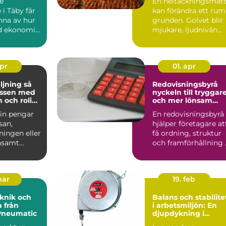
e
En heltäckningsmat
 i Täby får
kan förändra ett rum
nna av hur
grunden. Golvet blir
d ekonomin
mjukare, ljudnivån
ring,
sjunker och käns...
d...
apr
01. apr
jning så
Redovisningsbyrå
assen med
nyckeln till tryggar
 och rolig
och mer lönsam
g
ekonomi
 in pengar
En redovisningsbyrå
esan,
hjälper företagare at
ningen eller
få ordning, struktur
nsamt
och framförhållning 
 blivit en
ekonomin. När ...
mar
19. feb
knik och
Balans och stabilite
 från
i arbetsmiljön: En
Pneumatic
djupdykning i
balansblock