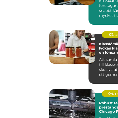
En växand
företagare
snabbt kä
mycket ti
tar. Bokfö
löpande re
02. 
Klassförsäl
lyckas kl
en lönsam
försäljnin
Att samla
till klassr
skolavslut
ett geme
projekt har
natu...
04. 
Robust te
prestanda
Chicago 