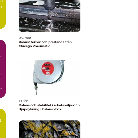
ta
 i
04. mar
Robust teknik och prestanda från
Chicago Pneumatic
e
t
i
19. feb
Balans och stabilitet i arbetsmiljön: En
djupdykning i balansblock
t