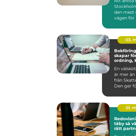
Att anlita
Stockholm
den mest 
vägen för 
g...
03. 
Bokföring 
skapar fö
ordning, 
bättre be
En välsköt
är mer än 
från Skatt
Den ger fö
Alvesta en 
01. 
Redovisni
täby så väljer företag
rätt partn
ekonomi