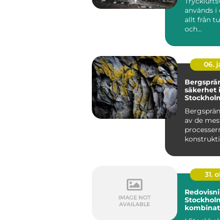
Tryckluft
används i
allt från t
och
fordonstil
till...
06. 
Bergsprä
säkerhet 
Stockhol
Bergsprän
av de mes
processer
konstrukt
stadsutve..
31. o
Redovisni
Stockhol
kombinat
professio