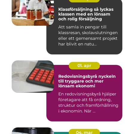
Klassförsäljning så lyckas
klassen med en lönsam
och rolig försäljning
Att samla in pengar till
klassresan, skolavslutningen
eller ett gemensamt projekt
har blivit en natu...
01. apr
Redovisningsbyrå nyckeln
till tryggare och mer
lönsam ekonomi
En redovisningsbyrå hjälper
företagare att få ordning,
struktur och framförhållning
i ekonomin. När ...
04. mar