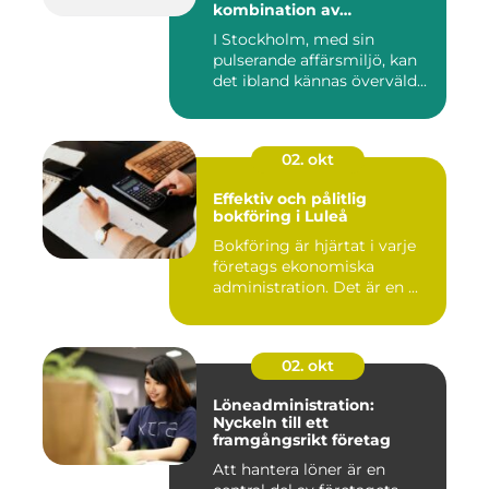
kombination av
professionalism och
I Stockholm, med sin
personlig service
pulserande affärsmiljö, kan
det ibland kännas överväld...
02. okt
Effektiv och pålitlig
bokföring i Luleå
Bokföring är hjärtat i varje
företags ekonomiska
administration. Det är en ...
02. okt
Löneadministration:
Nyckeln till ett
framgångsrikt företag
Att hantera löner är en