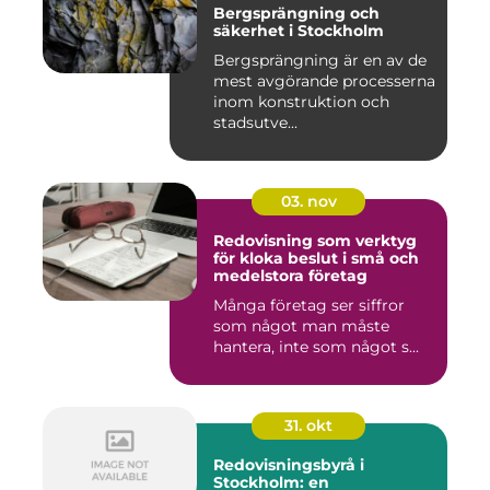
Bergsprängning och
säkerhet i Stockholm
Bergsprängning är en av de
mest avgörande processerna
inom konstruktion och
stadsutve...
03. nov
Redovisning som verktyg
för kloka beslut i små och
medelstora företag
Många företag ser siffror
som något man måste
hantera, inte som något s...
31. okt
Redovisningsbyrå i
Stockholm: en