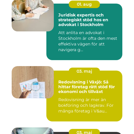
01. aug
Juridisk expertis och
strategiskt stöd hos en
advokat i Stockholm
Att anlita en advokat i
Stockholm är ofta den mest
effektiva vägen för att
navigera g...
03. maj
Redovisning i Växjö: Så
hittar företag rätt stöd för
ekonomi och tillväxt
Redovisning är mer än
bokföring och lagkrav. För
många företag i V&au...
03. maj