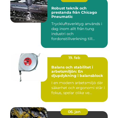
Robust teknik och
prestanda från Chicago
Pneumatic
Tryckluftsverktyg används i
dag inom allt från tung
industri och
fordonstillverkning till...
19. feb
Balans och stabilitet i
arbetsmiljön: En
djupdykning i balansblock
I en modern arbetsmiljö där
säkerhet och ergonomi står i
fokus, spelar olika ve...
06. jan