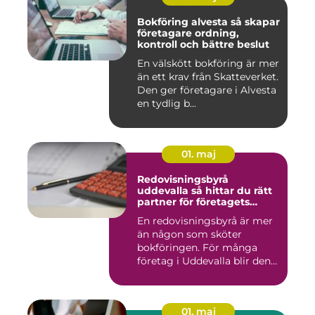
Bokföring alvesta så skapar
företagare ordning,
kontroll och bättre beslut
En välskött bokföring är mer
än ett krav från Skatteverket.
Den ger företagare i Alvesta
en tydlig b...
01. maj
Redovisningsbyrå
uddevalla så hittar du rätt
partner för företagets
ekonomi
En redovisningsbyrå är mer
än någon som sköter
bokföringen. För många
företag i Uddevalla blir den
e...
01. maj