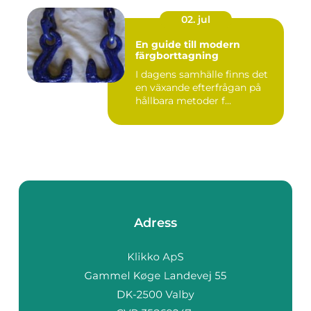
02. jul
En guide till modern
färgborttagning
I dagens samhälle finns det
en växande efterfrågan på
hållbara metoder f...
Adress