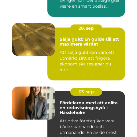
svinger, kan det å selge gull
være en smart &oslas...
28. sep
Sälja guld: En guide till att
maximera värdet
Att sälja guld kan vara ett
utmärkt sätt att frigöra
ekonomiska resurser du
inte...
03. sep
Fördelarna med att anlita
en redovisningsbyrå i
Hässleholm
Att driva företag kan vara
både spännande och
utmanande. En av de mest