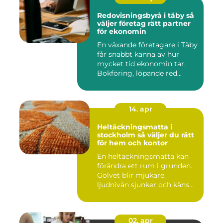
Redovisningsbyrå i täby så
väljer företag rätt partner
för ekonomin
En växande företagare i Täby
får snabbt känna av hur
mycket tid ekonomin tar.
Bokföring, löpande red...
14. apr
Heltäckningsmatta i
stockholm så väljer du rätt
för hem och kontor
En heltäckningsmatta kan
förändra ett rum i grunden.
Golvet blir mjukare,
ljudnivån sjunker och käns...
02. apr