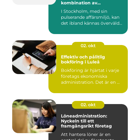
kombination av
professionalism och
I Stockholm, med sin
personlig service
pulserande affärsmiljö, kan
det ibland kännas överväld...
02. okt
Effektiv och pålitlig
bokföring i Luleå
Bokföring är hjärtat i varje
företags ekonomiska
administration. Det är en ...
02. okt
Löneadministration:
Nyckeln till ett
framgångsrikt företag
Att hantera löner är en