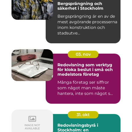
Bergsprängning och
säkerhet i Stockholm
Bergsprängning är en av de
mest avgörande processerna
inom konstruktion och
stadsutve...
03. nov
Redovisning som verktyg
för kloka beslut i små och
medelstora företag
Många företag ser siffror
som något man måste
hantera, inte som något s...
31. okt
Redovisningsbyrå i
Stockholm: en