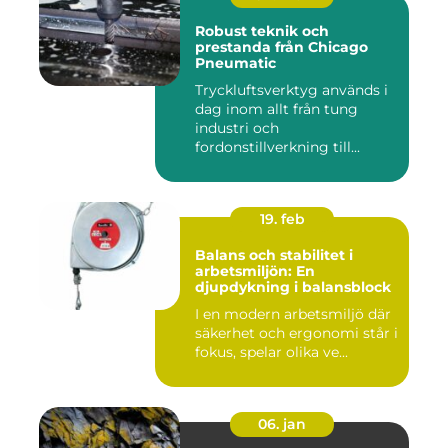
Robust teknik och
prestanda från Chicago
Pneumatic
Tryckluftsverktyg används i
dag inom allt från tung
industri och
fordonstillverkning till...
19. feb
Balans och stabilitet i
arbetsmiljön: En
djupdykning i balansblock
I en modern arbetsmiljö där
säkerhet och ergonomi står i
fokus, spelar olika ve...
06. jan