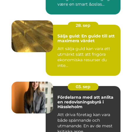
være en smart &oslas...
28. sep
Sälja guld: En guide till att
maximera värdet
Att sälja guld kan vara ett
utmärkt sätt att frigöra
ekonomiska resurser du
inte...
03. sep
Fördelarna med att anlita
en redovisningsbyrå i
Hässleholm
Att driva företag kan vara
både spännande och
utmanande. En av de mest
kritiska aspe...