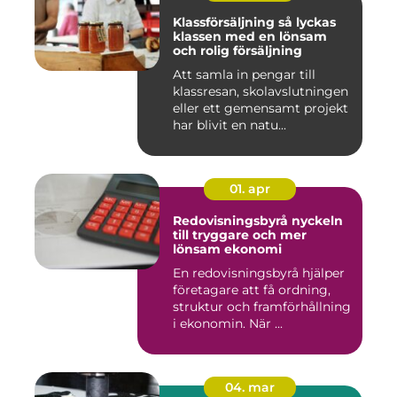
Klassförsäljning så lyckas
klassen med en lönsam
och rolig försäljning
Att samla in pengar till
klassresan, skolavslutningen
eller ett gemensamt projekt
har blivit en natu...
01. apr
Redovisningsbyrå nyckeln
till tryggare och mer
lönsam ekonomi
En redovisningsbyrå hjälper
företagare att få ordning,
struktur och framförhållning
i ekonomin. När ...
04. mar