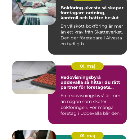
Bokföring alvesta så skapar
företagare ordning,
kontroll och bättre beslut
En välskött bokföring är mer
än ett krav från Skatteverket.
Den ger företagare i Alvesta
en tydlig b...
01. maj
Redovisningsbyrå
uddevalla så hittar du rätt
partner för företagets
ekonomi
En redovisningsbyrå är mer
än någon som sköter
bokföringen. För många
företag i Uddevalla blir den
e...
01. maj