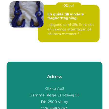
02. jul
En guide till modern
färgborttagning
I dagens samhälle finns det
en växande efterfrågan på
hållbara metoder f...
Adress