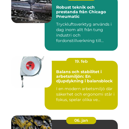
Robust teknik och
prestanda från Chicago
Pneumatic
Tryckluftsverktyg används i
dag inom allt från tung
industri och
fordonstillverkning till...
19. feb
Balans och stabilitet i
arbetsmiljön: En
djupdykning i balansblock
I en modern arbetsmiljö där
säkerhet och ergonomi står i
fokus, spelar olika ve...
06. jan