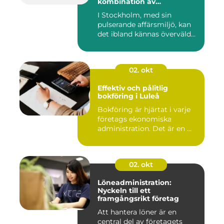
kombination av
professionalism och
I Stockholm, med sin
personlig service
pulserande affärsmiljö, kan
det ibland kännas överväld...
02. okt
Effektiv och pålitlig
bokföring i Luleå
Bokföring är hjärtat i varje
företags ekonomiska
administration. Det är en ...
02. okt
Löneadministration:
Nyckeln till ett
framgångsrikt företag
Att hantera löner är en
central del av företagets