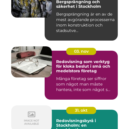
Bergsprängning och
säkerhet i Stockholm
Bergsprängning är en av de
mest avgörande processerna
inom konstruktion och
stadsutve...
03. nov
Redovisning som verktyg
för kloka beslut i små och
medelstora företag
Många företag ser siffror
som något man måste
hantera, inte som något s...
31. okt
Redovisningsbyrå i
Stockholm: en