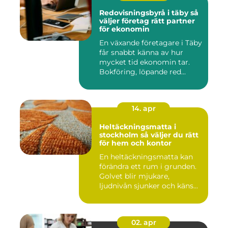
Redovisningsbyrå i täby så
väljer företag rätt partner
för ekonomin
En växande företagare i Täby
får snabbt känna av hur
mycket tid ekonomin tar.
Bokföring, löpande red...
14. apr
Heltäckningsmatta i
stockholm så väljer du rätt
för hem och kontor
En heltäckningsmatta kan
förändra ett rum i grunden.
Golvet blir mjukare,
ljudnivån sjunker och käns...
02. apr