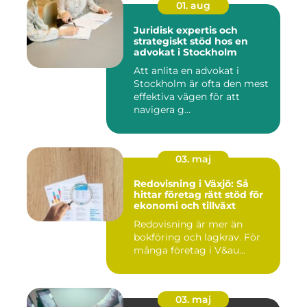
01. aug
Juridisk expertis och
strategiskt stöd hos en
advokat i Stockholm
Att anlita en advokat i
Stockholm är ofta den mest
effektiva vägen för att
navigera g...
03. maj
Redovisning i Växjö: Så
hittar företag rätt stöd för
ekonomi och tillväxt
Redovisning är mer än
bokföring och lagkrav. För
många företag i V&au...
03. maj