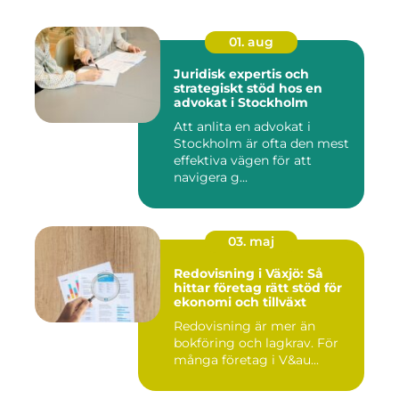
01. aug
Juridisk expertis och
strategiskt stöd hos en
advokat i Stockholm
Att anlita en advokat i
Stockholm är ofta den mest
effektiva vägen för att
navigera g...
03. maj
Redovisning i Växjö: Så
hittar företag rätt stöd för
ekonomi och tillväxt
Redovisning är mer än
bokföring och lagkrav. För
många företag i V&au...