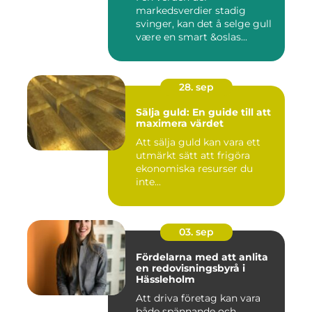
markedsverdier stadig
svinger, kan det å selge gull
være en smart &oslas...
28. sep
Sälja guld: En guide till att
maximera värdet
Att sälja guld kan vara ett
utmärkt sätt att frigöra
ekonomiska resurser du
inte...
03. sep
Fördelarna med att anlita
en redovisningsbyrå i
Hässleholm
Att driva företag kan vara
både spännande och