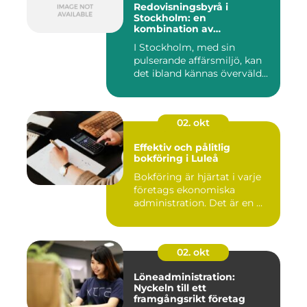
Redovisningsbyrå i
Stockholm: en
kombination av
professionalism och
I Stockholm, med sin
personlig service
pulserande affärsmiljö, kan
det ibland kännas överväld...
02. okt
Effektiv och pålitlig
bokföring i Luleå
Bokföring är hjärtat i varje
företags ekonomiska
administration. Det är en ...
02. okt
Löneadministration:
Nyckeln till ett
framgångsrikt företag