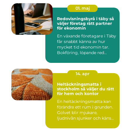
01. maj
Redovisningsbyrå i täby så
väljer företag rätt partner
för ekonomin
En växande företagare i Täby
får snabbt känna av hur
mycket tid ekonomin tar.
Bokföring, löpande red...
14. apr
Heltäckningsmatta i
stockholm så väljer du rätt
för hem och kontor
En heltäckningsmatta kan
förändra ett rum i grunden.
Golvet blir mjukare,
ljudnivån sjunker och käns...