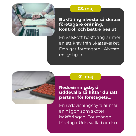
03. maj
Bokföring alvesta så skapar
företagare ordning,
kontroll och bättre beslut
En välskött bokföring är mer
än ett krav från Skatteverket.
Den ger företagare i Alvesta
en tydlig b...
01. maj
Redovisningsbyrå
uddevalla så hittar du rätt
partner för företagets
ekonomi
En redovisningsbyrå är mer
än någon som sköter
bokföringen. För många
företag i Uddevalla blir den
e...