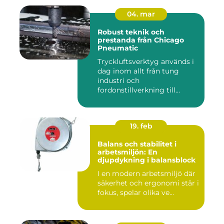
04. mar
Robust teknik och
prestanda från Chicago
Pneumatic
Tryckluftsverktyg används i
dag inom allt från tung
industri och
fordonstillverkning till...
19. feb
Balans och stabilitet i
arbetsmiljön: En
djupdykning i balansblock
I en modern arbetsmiljö där
säkerhet och ergonomi står i
fokus, spelar olika ve...