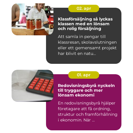
02. apr
Klassförsäljning så lyckas
klassen med en lönsam
och rolig försäljning
Att samla in pengar till
klassresan, skolavslutningen
eller ett gemensamt projekt
har blivit en natu...
01. apr
Redovisningsbyrå nyckeln
till tryggare och mer
lönsam ekonomi
En redovisningsbyrå hjälper
företagare att få ordning,
struktur och framförhållning
i ekonomin. När ...