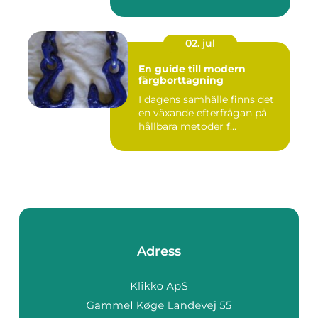
02. jul
En guide till modern
färgborttagning
I dagens samhälle finns det
en växande efterfrågan på
hållbara metoder f...
Adress