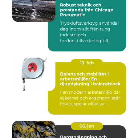
Robust teknik och
prestanda från Chicago
Pneumatic
Tryckluftsverktyg används i
dag inom allt från tung
industri och
fordonstillverkning till...
19. feb
Balans och stabilitet i
arbetsmiljön: En
djupdykning i balansblock
I en modern arbetsmiljö där
säkerhet och ergonomi står i
fokus, spelar olika ve...
06. jan
Bergsprängning och