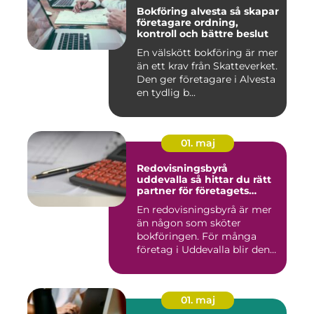
Bokföring alvesta så skapar
företagare ordning,
kontroll och bättre beslut
En välskött bokföring är mer
än ett krav från Skatteverket.
Den ger företagare i Alvesta
en tydlig b...
01. maj
Redovisningsbyrå
uddevalla så hittar du rätt
partner för företagets
ekonomi
En redovisningsbyrå är mer
än någon som sköter
bokföringen. För många
företag i Uddevalla blir den
e...
01. maj