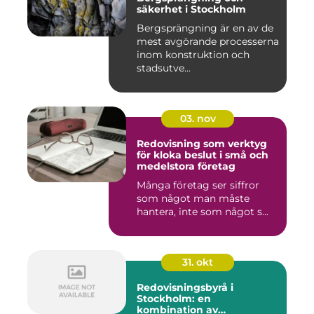
säkerhet i Stockholm
Bergsprängning är en av de
mest avgörande processerna
inom konstruktion och
stadsutve...
03. nov
Redovisning som verktyg
för kloka beslut i små och
medelstora företag
Många företag ser siffror
som något man måste
hantera, inte som något s...
31. okt
Redovisningsbyrå i
Stockholm: en
kombination av