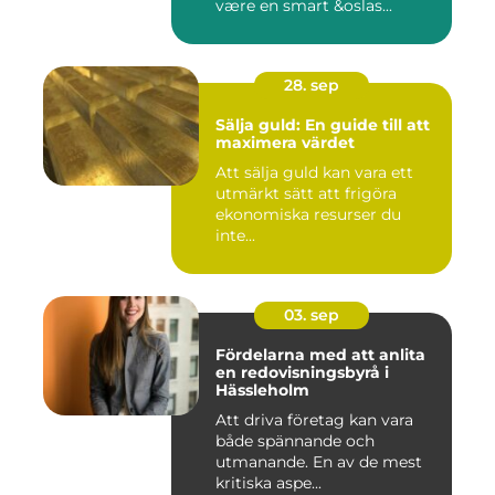
være en smart &oslas...
28. sep
Sälja guld: En guide till att
maximera värdet
Att sälja guld kan vara ett
utmärkt sätt att frigöra
ekonomiska resurser du
inte...
03. sep
Fördelarna med att anlita
en redovisningsbyrå i
Hässleholm
Att driva företag kan vara
både spännande och
utmanande. En av de mest
kritiska aspe...