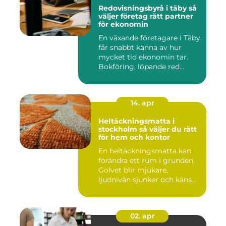
Redovisningsbyrå i täby så
väljer företag rätt partner
för ekonomin
En växande företagare i Täby
får snabbt känna av hur
mycket tid ekonomin tar.
Bokföring, löpande red...
14. apr
Heltäckningsmatta i
stockholm så väljer du rätt
för hem och kontor
En heltäckningsmatta kan
förändra ett rum i grunden.
Golvet blir mjukare,
ljudnivån sjunker och käns...
02. apr