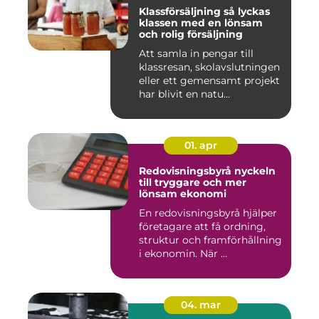
Klassförsäljning så lyckas
klassen med en lönsam
och rolig försäljning
Att samla in pengar till
klassresan, skolavslutningen
eller ett gemensamt projekt
har blivit en natu...
01. apr
Redovisningsbyrå nyckeln
till tryggare och mer
lönsam ekonomi
En redovisningsbyrå hjälper
företagare att få ordning,
struktur och framförhållning
i ekonomin. När ...
04. mar