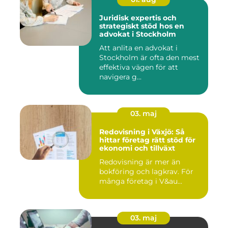
Juridisk expertis och
strategiskt stöd hos en
advokat i Stockholm
Att anlita en advokat i
Stockholm är ofta den mest
effektiva vägen för att
navigera g...
03. maj
Redovisning i Växjö: Så
hittar företag rätt stöd för
ekonomi och tillväxt
Redovisning är mer än
bokföring och lagkrav. För
många företag i V&au...
03. maj