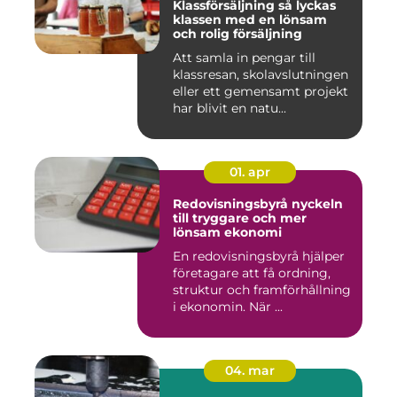
Klassförsäljning så lyckas
klassen med en lönsam
och rolig försäljning
Att samla in pengar till
klassresan, skolavslutningen
eller ett gemensamt projekt
har blivit en natu...
01. apr
Redovisningsbyrå nyckeln
till tryggare och mer
lönsam ekonomi
En redovisningsbyrå hjälper
företagare att få ordning,
struktur och framförhållning
i ekonomin. När ...
04. mar