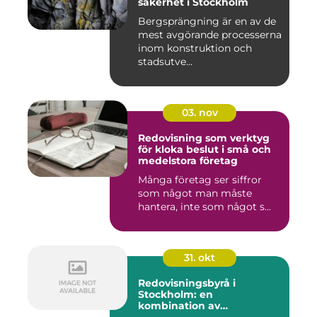
säkerhet i Stockholm
Bergsprängning är en av de
mest avgörande processerna
inom konstruktion och
stadsutve...
03. nov
Redovisning som verktyg
för kloka beslut i små och
medelstora företag
Många företag ser siffror
som något man måste
hantera, inte som något s...
31. okt
Redovisningsbyrå i
Stockholm: en
kombination av