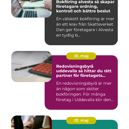
Bokföring alvesta så skapar
företagare ordning,
kontroll och bättre beslut
En välskött bokföring är mer
än ett krav från Skatteverket.
Den ger företagare i Alvesta
en tydlig b...
01. maj
Redovisningsbyrå
uddevalla så hittar du rätt
partner för företagets
ekonomi
En redovisningsbyrå är mer
än någon som sköter
bokföringen. För många
företag i Uddevalla blir den
e...
01. maj