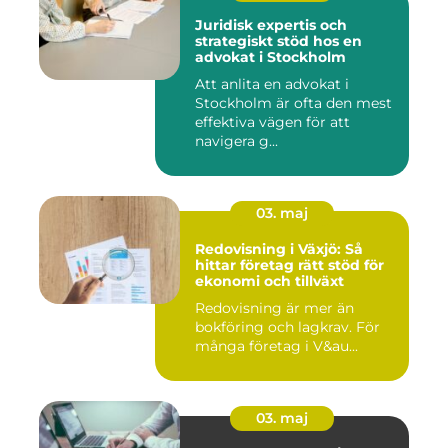
Juridisk expertis och
strategiskt stöd hos en
advokat i Stockholm
Att anlita en advokat i
Stockholm är ofta den mest
effektiva vägen för att
navigera g...
03. maj
Redovisning i Växjö: Så
hittar företag rätt stöd för
ekonomi och tillväxt
Redovisning är mer än
bokföring och lagkrav. För
många företag i V&au...
03. maj