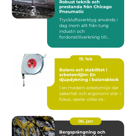
Robust teknik och
prestanda från Chicago
Pneumatic
Tryckluftsverktyg används i
dag inom allt från tung
industri och
fordonstillverkning till...
19. feb
Balans och stabilitet i
arbetsmiljön: En
djupdykning i balansblock
I en modern arbetsmiljö där
säkerhet och ergonomi står i
fokus, spelar olika ve...
06. jan
Bergsprängning och