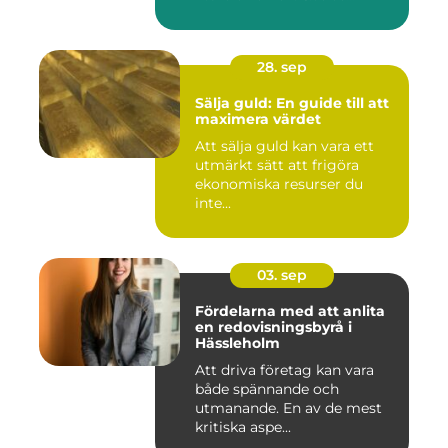
28. sep
Sälja guld: En guide till att
maximera värdet
Att sälja guld kan vara ett
utmärkt sätt att frigöra
ekonomiska resurser du
inte...
03. sep
Fördelarna med att anlita
en redovisningsbyrå i
Hässleholm
Att driva företag kan vara
både spännande och
utmanande. En av de mest
kritiska aspe...