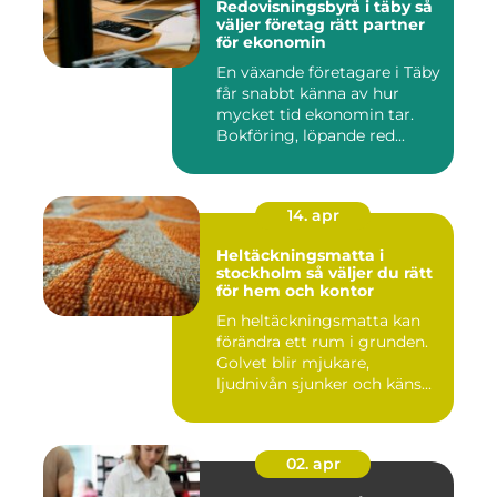
Redovisningsbyrå i täby så
väljer företag rätt partner
för ekonomin
En växande företagare i Täby
får snabbt känna av hur
mycket tid ekonomin tar.
Bokföring, löpande red...
14. apr
Heltäckningsmatta i
stockholm så väljer du rätt
för hem och kontor
En heltäckningsmatta kan
förändra ett rum i grunden.
Golvet blir mjukare,
ljudnivån sjunker och käns...
02. apr