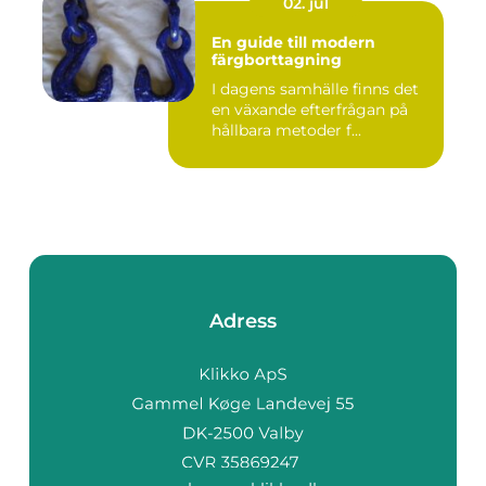
02. jul
En guide till modern
färgborttagning
I dagens samhälle finns det
en växande efterfrågan på
hållbara metoder f...
Adress