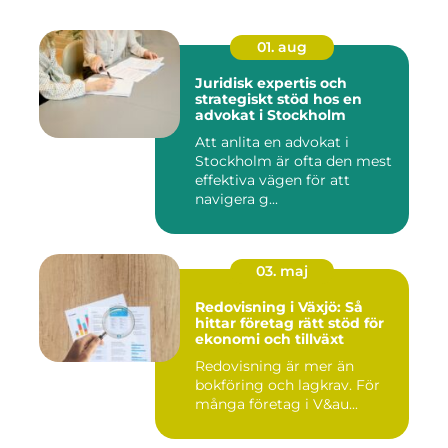
01. aug
Juridisk expertis och
strategiskt stöd hos en
advokat i Stockholm
Att anlita en advokat i
Stockholm är ofta den mest
effektiva vägen för att
navigera g...
03. maj
Redovisning i Växjö: Så
hittar företag rätt stöd för
ekonomi och tillväxt
Redovisning är mer än
bokföring och lagkrav. För
många företag i V&au...