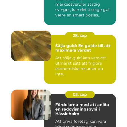
markedsverdier stadig
svinger, kan det å selge gull
være en smart &oslas...
28. sep
Sälja guld: En guide till att
maximera värdet
Att sälja guld kan vara ett
utmärkt sätt att frigöra
ekonomiska resurser du
inte...
03. sep
Fördelarna med att anlita
en redovisningsbyrå i
Hässleholm
Att driva företag kan vara
både spännande och