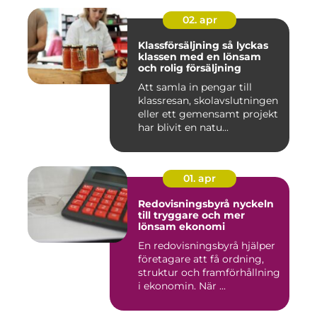
02. apr
Klassförsäljning så lyckas
klassen med en lönsam
och rolig försäljning
Att samla in pengar till
klassresan, skolavslutningen
eller ett gemensamt projekt
har blivit en natu...
01. apr
Redovisningsbyrå nyckeln
till tryggare och mer
lönsam ekonomi
En redovisningsbyrå hjälper
företagare att få ordning,
struktur och framförhållning
i ekonomin. När ...