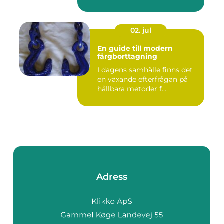
02. jul
En guide till modern
färgborttagning
I dagens samhälle finns det
en växande efterfrågan på
hållbara metoder f...
Adress