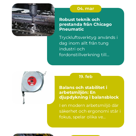
04. mar
Robust teknik och
prestanda från Chicago
Pneumatic
Tryckluftsverktyg används i
dag inom allt från tung
industri och
fordonstillverkning till...
19. feb
Balans och stabilitet i
arbetsmiljön: En
djupdykning i balansblock
I en modern arbetsmiljö där
säkerhet och ergonomi står i
fokus, spelar olika ve...