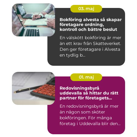
03. maj
Bokföring alvesta så skapar
företagare ordning,
kontroll och bättre beslut
En välskött bokföring är mer
än ett krav från Skatteverket.
Den ger företagare i Alvesta
en tydlig b...
01. maj
Redovisningsbyrå
uddevalla så hittar du rätt
partner för företagets
ekonomi
En redovisningsbyrå är mer
än någon som sköter
bokföringen. För många
företag i Uddevalla blir den
e...