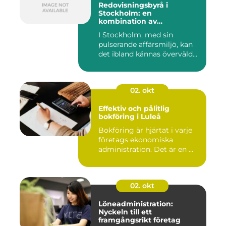
Redovisningsbyrå i
Stockholm: en
kombination av
professionalism och
I Stockholm, med sin
personlig service
pulserande affärsmiljö, kan
det ibland kännas överväld...
02. okt
Effektiv och pålitlig
bokföring i Luleå
Bokföring är hjärtat i varje
företags ekonomiska
administration. Det är en ...
02. okt
Löneadministration:
Nyckeln till ett
framgångsrikt företag