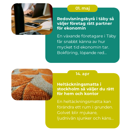
01. maj
Redovisningsbyrå i täby så
väljer företag rätt partner
för ekonomin
En växande företagare i Täby
får snabbt känna av hur
mycket tid ekonomin tar.
Bokföring, löpande red...
14. apr
Heltäckningsmatta i
stockholm så väljer du rätt
för hem och kontor
En heltäckningsmatta kan
förändra ett rum i grunden.
Golvet blir mjukare,
ljudnivån sjunker och käns...