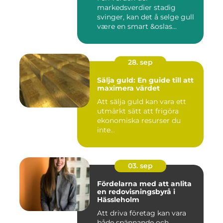
markedsverdier stadig
svinger, kan det å selge gull
være en smart &oslas...
28. sep
Sälja guld: En guide till att
maximera värdet
Att sälja guld kan vara ett
utmärkt sätt att frigöra
ekonomiska resurser du
inte...
03. sep
Fördelarna med att anlita
en redovisningsbyrå i
Hässleholm
Att driva företag kan vara
både spännande och