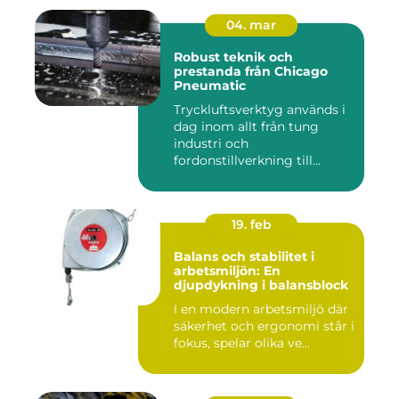
04. mar
Robust teknik och
prestanda från Chicago
Pneumatic
Tryckluftsverktyg används i
dag inom allt från tung
industri och
fordonstillverkning till...
19. feb
Balans och stabilitet i
arbetsmiljön: En
djupdykning i balansblock
I en modern arbetsmiljö där
säkerhet och ergonomi står i
fokus, spelar olika ve...