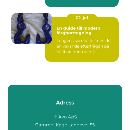
02. jul
En guide till modern
färgborttagning
I dagens samhälle finns det
en växande efterfrågan på
hållbara metoder f...
Adress