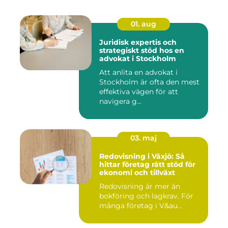
01. aug
Juridisk expertis och
strategiskt stöd hos en
advokat i Stockholm
Att anlita en advokat i
Stockholm är ofta den mest
effektiva vägen för att
navigera g...
03. maj
Redovisning i Växjö: Så
hittar företag rätt stöd för
ekonomi och tillväxt
Redovisning är mer än
bokföring och lagkrav. För
många företag i V&au...