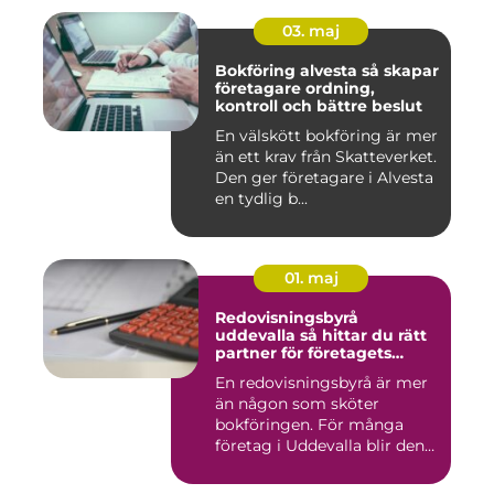
03. maj
Bokföring alvesta så skapar
företagare ordning,
kontroll och bättre beslut
En välskött bokföring är mer
än ett krav från Skatteverket.
Den ger företagare i Alvesta
en tydlig b...
01. maj
Redovisningsbyrå
uddevalla så hittar du rätt
partner för företagets
ekonomi
En redovisningsbyrå är mer
än någon som sköter
bokföringen. För många
företag i Uddevalla blir den
e...