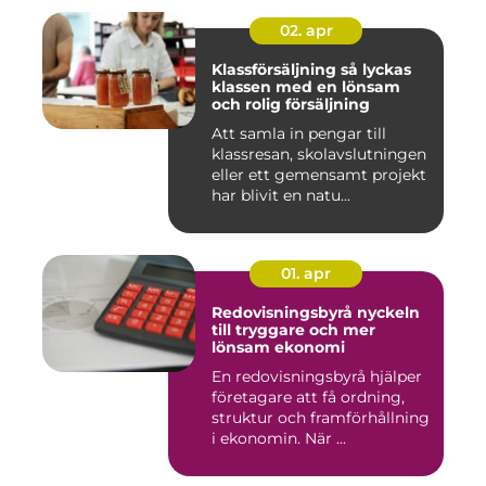
02. apr
Klassförsäljning så lyckas
klassen med en lönsam
och rolig försäljning
Att samla in pengar till
klassresan, skolavslutningen
eller ett gemensamt projekt
har blivit en natu...
01. apr
Redovisningsbyrå nyckeln
till tryggare och mer
lönsam ekonomi
En redovisningsbyrå hjälper
företagare att få ordning,
struktur och framförhållning
i ekonomin. När ...