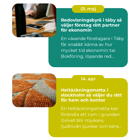
01. maj
Redovisningsbyrå i täby så
väljer företag rätt partner
för ekonomin
En växande företagare i Täby
får snabbt känna av hur
mycket tid ekonomin tar.
Bokföring, löpande red...
14. apr
Heltäckningsmatta i
stockholm så väljer du rätt
för hem och kontor
En heltäckningsmatta kan
förändra ett rum i grunden.
Golvet blir mjukare,
ljudnivån sjunker och käns...