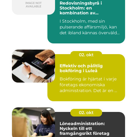
Redovisningsbyrå i
Stockholm: en
kombination av
professionalism och
I Stockholm, med sin
personlig service
pulserande affärsmiljö, kan
det ibland kännas överväld...
02. okt
Effektiv och pålitlig
bokföring i Luleå
Bokföring är hjärtat i varje
företags ekonomiska
administration. Det är en ...
02. okt
Löneadministration:
Nyckeln till ett
framgångsrikt företag