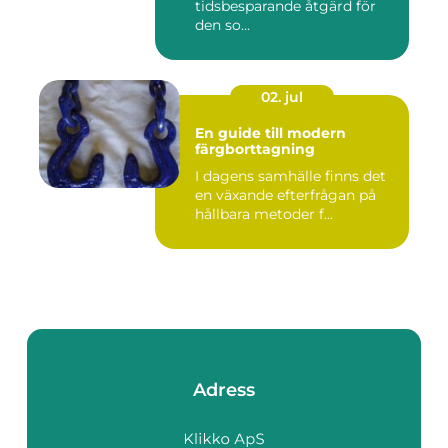
tidsbesparande åtgärd för
den so...
02. jul
En guide till modern
färgborttagning
I dagens samhälle finns det
en växande efterfrågan på
hållbara metoder f...
Adress