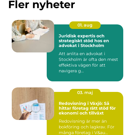
Fler nyheter
01. aug
Juridisk expertis och
strategiskt stöd hos en
advokat i Stockholm
Att anlita en advokat i
Stockholm är ofta den mest
effektiva vägen för att
navigera g...
03. maj
Redovisning i Växjö: Så
hittar företag rätt stöd för
ekonomi och tillväxt
Redovisning är mer än
bokföring och lagkrav. För
många företag i V&au...