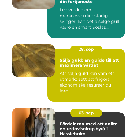
din fortjeneste
I en verden der
markedsverdier stadig
svinger, kan det å selge gull
være en smart &oslas...
28. sep
Sälja guld: En guide till att
maximera värdet
Att sälja guld kan vara ett
utmärkt sätt att frigöra
ekonomiska resurser du
inte...
03. sep
Fördelarna med att anlita
en redovisningsbyrå i
Hässleholm