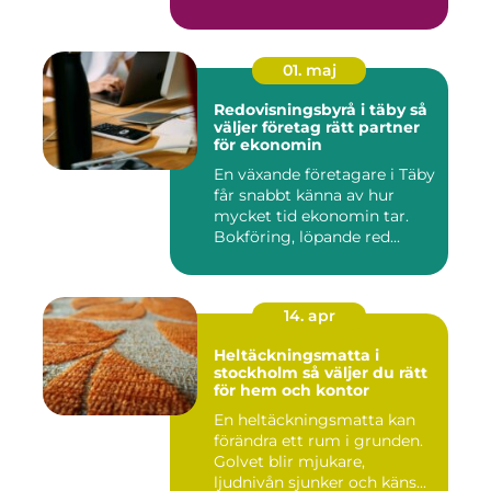
e...
01. maj
Redovisningsbyrå i täby så
väljer företag rätt partner
för ekonomin
En växande företagare i Täby
får snabbt känna av hur
mycket tid ekonomin tar.
Bokföring, löpande red...
14. apr
Heltäckningsmatta i
stockholm så väljer du rätt
för hem och kontor
En heltäckningsmatta kan
förändra ett rum i grunden.
Golvet blir mjukare,
ljudnivån sjunker och käns...