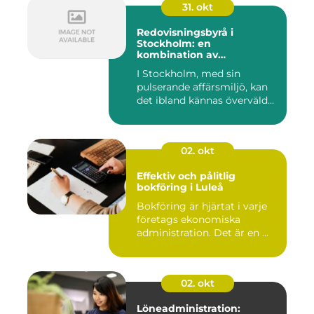
31. okt
Redovisningsbyrå i
Stockholm: en
kombination av
professionalism och
I Stockholm, med sin
personlig service
pulserande affärsmiljö, kan
det ibland kännas överväld...
02. okt
Effektiv och pålitlig
bokföring i Luleå
Bokföring är hjärtat i varje
företags ekonomiska
administration. Det är en ...
02. okt
Löneadministration: