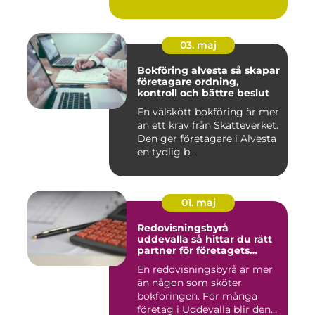
03. maj
Bokföring alvesta så skapar
företagare ordning,
kontroll och bättre beslut
En välskött bokföring är mer
än ett krav från Skatteverket.
Den ger företagare i Alvesta
en tydlig b...
01. maj
Redovisningsbyrå
uddevalla så hittar du rätt
partner för företagets
ekonomi
En redovisningsbyrå är mer
än någon som sköter
bokföringen. För många
företag i Uddevalla blir den