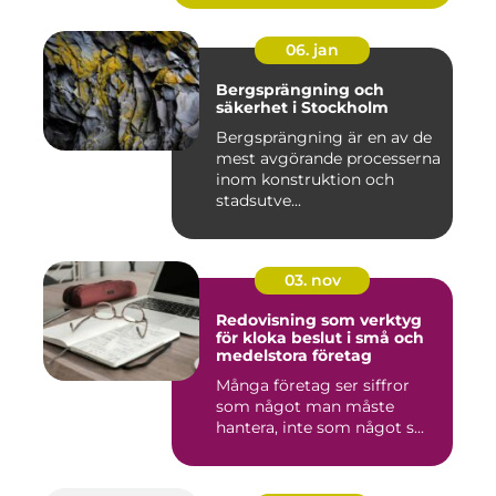
06. jan
Bergsprängning och
säkerhet i Stockholm
Bergsprängning är en av de
mest avgörande processerna
inom konstruktion och
stadsutve...
03. nov
Redovisning som verktyg
för kloka beslut i små och
medelstora företag
Många företag ser siffror
som något man måste
hantera, inte som något s...