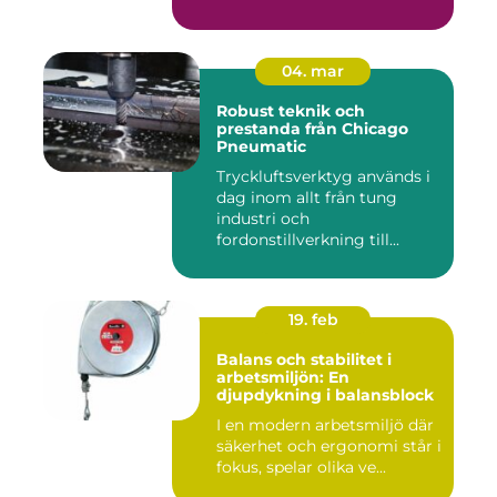
04. mar
Robust teknik och
prestanda från Chicago
Pneumatic
Tryckluftsverktyg används i
dag inom allt från tung
industri och
fordonstillverkning till...
19. feb
Balans och stabilitet i
arbetsmiljön: En
djupdykning i balansblock
I en modern arbetsmiljö där
säkerhet och ergonomi står i
fokus, spelar olika ve...