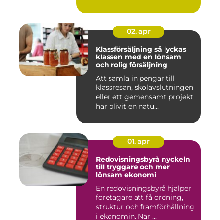
02. apr
Klassförsäljning så lyckas
klassen med en lönsam
och rolig försäljning
Att samla in pengar till
klassresan, skolavslutningen
eller ett gemensamt projekt
har blivit en natu...
01. apr
Redovisningsbyrå nyckeln
till tryggare och mer
lönsam ekonomi
En redovisningsbyrå hjälper
företagare att få ordning,
struktur och framförhållning
i ekonomin. När ...